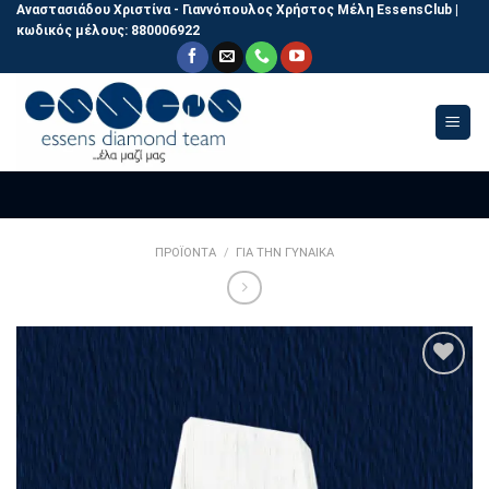
Skip
Αναστασιάδου Χριστίνα - Γιαννόπουλος Χρήστος
Μέλη EssensClub |
κωδικός μέλους:
880006922
to
content
ΠΡΟΪΟΝΤΑ
/
ΓΙΑ ΤΗΝ ΓΥΝΑΙΚΑ
Πρόσθεσε
στην
λίστα