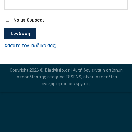
Να με θυμάσαι
Σύνδεση
Χάσατε τον κωδικό σας;
Copyright 2026 ©
Diadyktio.gr
| Αυτή δεν είναι η επίσημη
ιστοσελίδα της εταιρίας ESSENS, είναι ιστοσελίδα
ανεξάρτητου συνεργάτη.