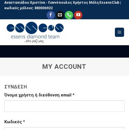
Skip
Αναστασιάδου Χριστίνα - Γιαννόπουλος Χρήστος
Μέλη EssensClub |
κωδικός μέλους:
880006922
to
content
MY ACCOUNT
ΣΎΝΔΕΣΗ
Όνομα χρήστη ή διεύθυνση email
*
Κωδικός
*