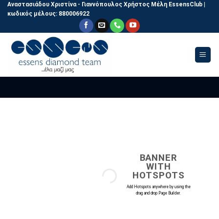
Skip
Αναστασιάδου Χριστίνα - Γιαννόπουλος Χρήστος
Μέλη EssensClub |
κωδικός μέλους:
880006922
to
content
BANNER
WITH
HOTSPOTS
Add Hotspots anywhere by using the
drag and drop Page Builder.